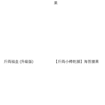
果
斤両福盒 (升級版)
【斤両小樽乾脯】海苔腰果