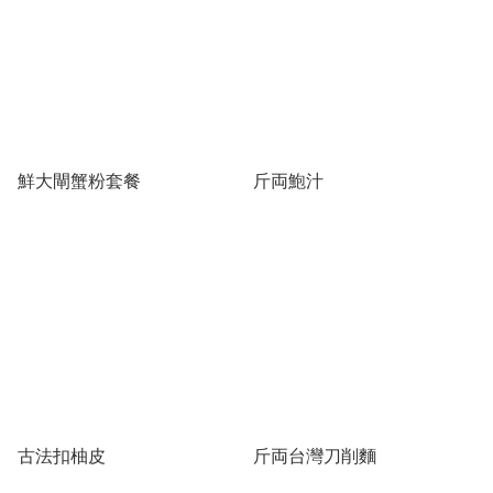
鮮大閘蟹粉套餐
斤両鮑汁
古法扣柚皮
斤両台灣刀削麵