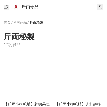
斤両食品
首頁
/
所有商品
/
斤両秘製
斤両秘製
17項 商品
【斤両小樽乾脯】雜錦果仁
【斤両小樽乾脯】肉桂碧根