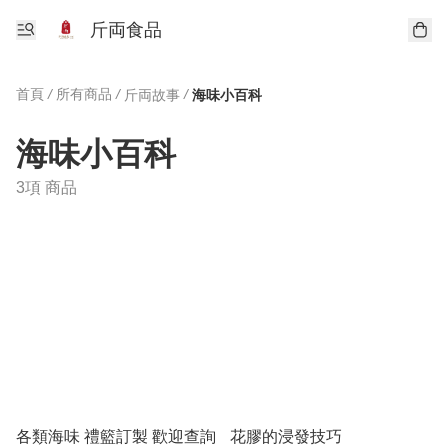
斤両食品
首頁
/
所有商品
/
/
斤両故事
海味小百科
海味小百科
3項 商品
各類海味 禮籃訂製 歡迎查詢
花膠的浸發技巧