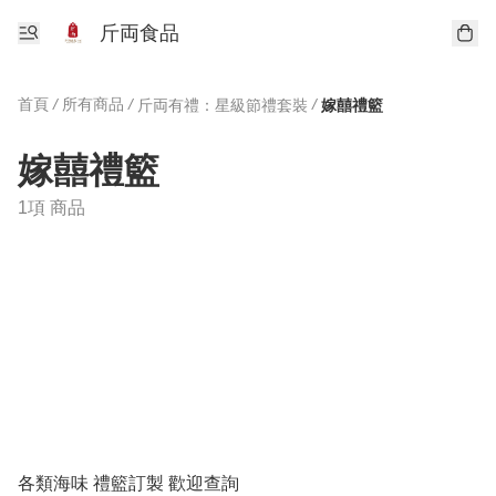
斤両食品
首頁
/
所有商品
/
/
斤両有禮：星級節禮套裝
嫁囍禮籃
嫁囍禮籃
1項 商品
各類海味 禮籃訂製 歡迎查詢