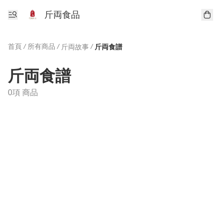
斤両食品
首頁
/
所有商品
/
/
斤両故事
斤両食譜
斤両食譜
0項 商品