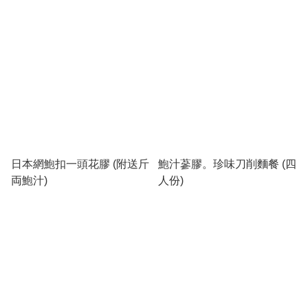
日本網鮑扣一頭花膠 (附送斤
鮑汁蔘膠。珍味刀削麵餐 (四
両鮑汁)
人份)