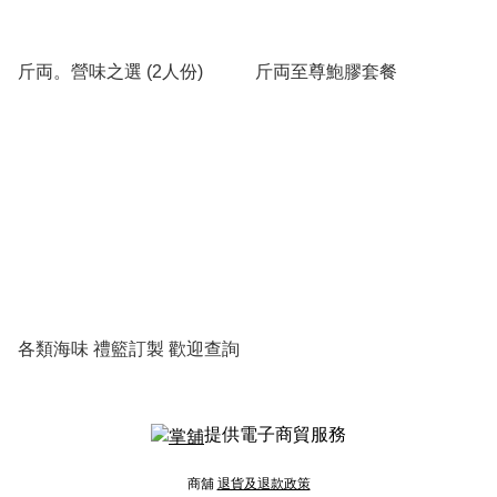
斤両。營味之選 (2人份)
斤両至尊鮑膠套餐
各類海味 禮籃訂製 歡迎查詢
提供電子商貿服務
商舖
退貨及退款政策