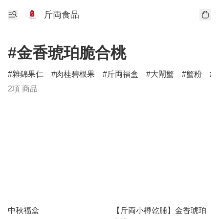
斤両食品
#金香琥珀脆合桃
雜錦果仁
肉桂碧根果
斤両福盒
大閘蟹
蟹粉
2項 商品
中秋福盒
【斤両小樽乾脯】金香琥珀