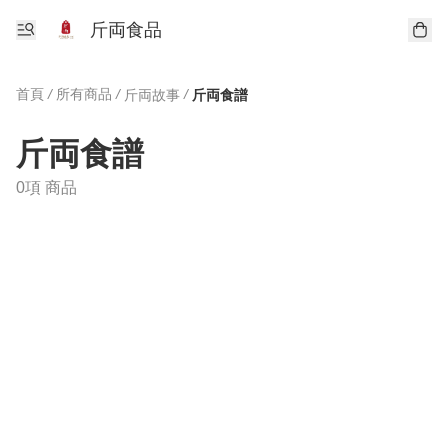
斤両食品
首頁
/
所有商品
/
/
斤両故事
斤両食譜
斤両食譜
0項 商品