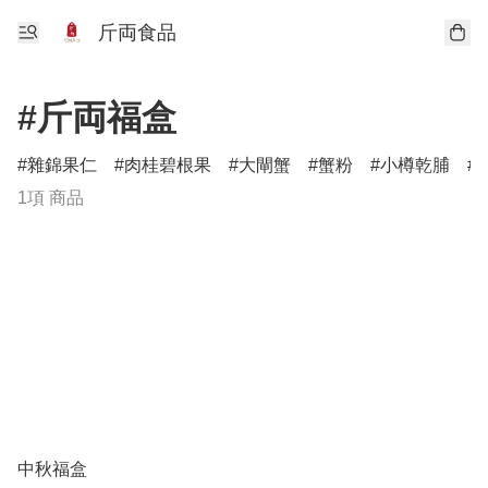
斤両食品
#斤両福盒
雜錦果仁
肉桂碧根果
大閘蟹
蟹粉
小樽乾脯
1項 商品
中秋福盒