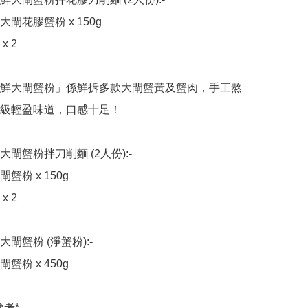
閘花膠蟹粉 x 150g

 2

。鮮大閘蟹粉」係鮮拆多款大閘蟹黃及蟹肉，手工熬
級輕盈味道，口感十足！

大閘蟹粉拌刀削麵 (2人份):-

粉 x 150g

 2

閘蟹粉 (淨蟹粉):-

粉 x 450g

參考*