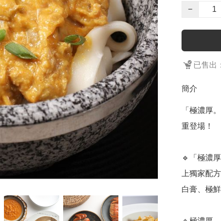
−
已售出：
簡介
「極濃厚。
重登場！

🔹「極濃
上獨家配方
白膏、極鮮
🔹極濃厚。