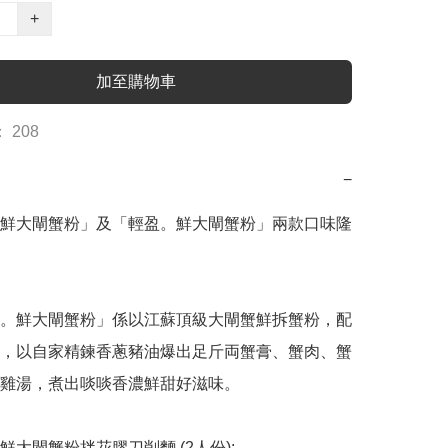
+
加至購物車
 208
−
鮮大閘蟹粉」及「輕盈。鮮大閘蟹粉」兩款口味隆
厚。鮮大閘蟹粉」係以江蘇頂級大閘蟹鮮拆蟹粉，配
，以自家精鍊香蔥豬油爆出足斤両蟹膏、蟹肉、蟹
雞湯，煮出啖啖香濃鮮甜好滋味。

鮮大閘蟹粉拌花膠刀削麵 (2人份):-
