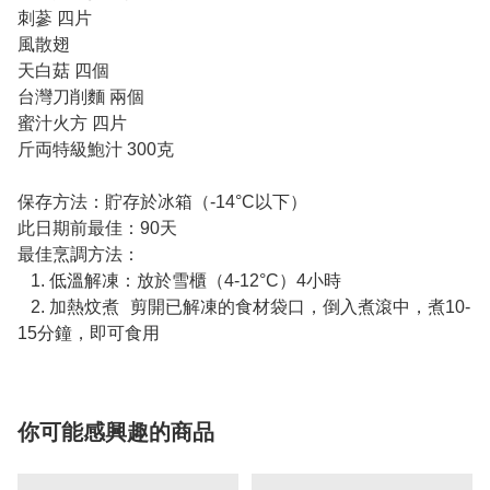
刺蔘 四片
風散翅
天白菇 四個
台灣刀削麵 兩個
蜜汁火方 四片
斤両特級鮑汁 300克
保存方法：貯存於冰箱（-14°C以下）
此日期前最佳：90天
最佳烹調方法：
1. 低溫解凍：放於雪櫃（4-12°C）4小時
2. 加熱炆煮 剪開已解凍的食材袋口，倒入煮滾中，煮10-
15分鐘，即可食用
你可能感興趣的商品