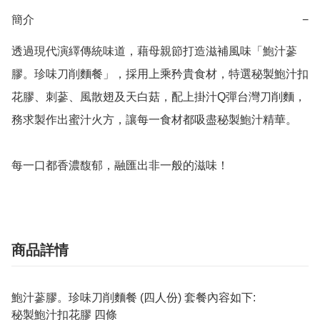
簡介
−
透過現代演繹傳統味道，藉母親節打造滋補風味「鮑汁蔘
膠。珍味刀削麵餐」，採用上乘矜貴食材，特選秘製鮑汁扣
花膠、刺蔘、風散翅及天白菇，配上掛汁Q彈台灣刀削麵，
務求製作出蜜汁火方，讓每一食材都吸盡秘製鮑汁精華。

每一口都香濃馥郁，融匯出非一般的滋味！
商品詳情
鮑汁蔘膠。珍味刀削麵餐 (四人份) 套餐內容如下:
秘製鮑汁扣花膠 四條