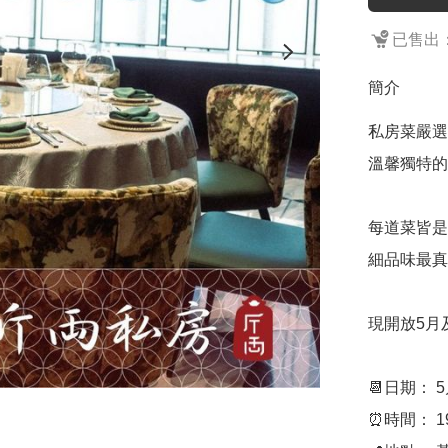
已售出：
簡介
私房菜嚴選
溫馨獨特的
每道菜皆是
細品味最真
現開放5月
📆日期： 5
⏰時間： 19: