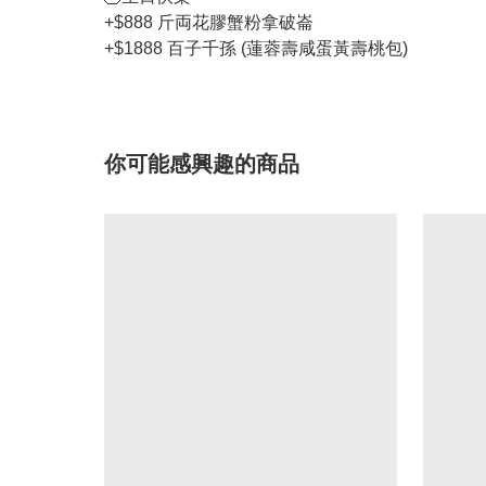
+$888 斤両花膠蟹粉拿破崙
+$1888 百子千孫 (蓮蓉壽咸蛋黃壽桃包)
你可能感興趣的商品