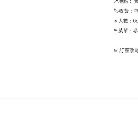
📍地點： 
🏷️收費：
🔹人數：6
🍴菜單：
🛒 訂座致電: