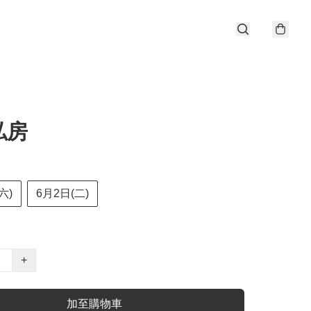
私房
六)
6月2日(二)
+
加至購物車