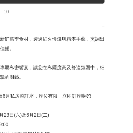
 10
−
新鮮當季食材，透過細火慢燉與精湛手藝，烹調出
佳餚。

專屬私密饗宴，讓您在私隱度高及舒適氛圍中，細
摯的廚藝。

及6月私房菜訂座，座位有限，立即訂座啦🥰

月23日(六)及6月2日(二)

00
