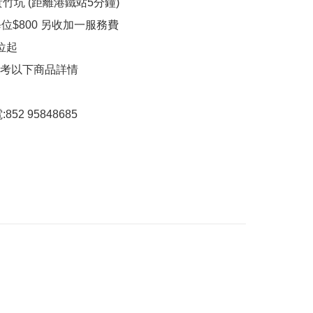
黃竹坑 (距離港鐵站5分鐘)

每位$800 另收加一服務費

位起

參考以下商品詳情

852 95848685