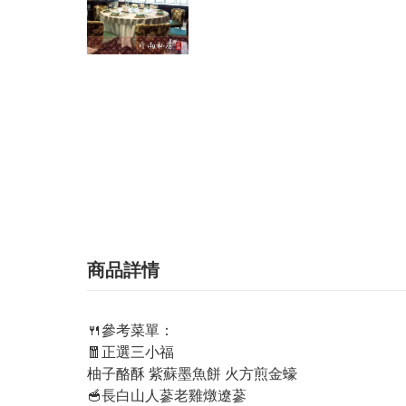
商品詳情
🍴參考菜單：
🧧正選三小福
柚子酪酥 紫蘇墨魚餅 火方煎金蠔
🥣長白山人蔘老雞燉遼蔘