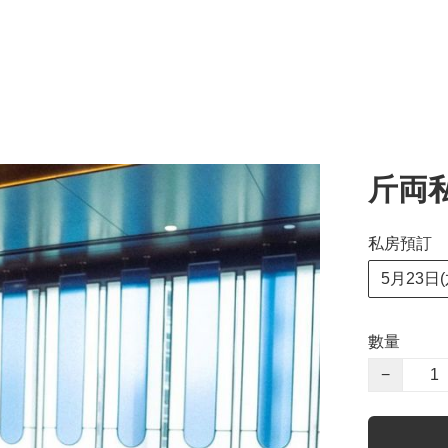
斤両
私房預訂
5月23日(
數量
−