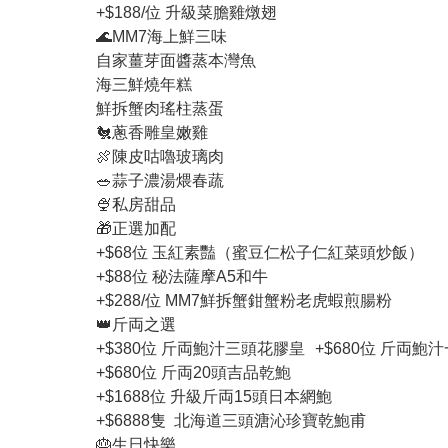
+$188/位 升級菜膽雞燉翅
🌊MM7海上鮮三味
自家薑芽面醬蒸本灣魚
海三鮮燒年糕
鮮拆蟹肉瑤柱蒸蛋
🐔蔥香雕皇嫩雞
🍖陳皮咕嚕玻璃肉
🥗蒜子濃湯煨春蔬
🍨私房甜品
🎁正選加配
+$68位 玉紅素豔（蜜豆仁松子仁紅菜頭炒飯）
+$88位 秘法薩摩A5和牛
+$288/位 MM7鮮拆蟹鉗蟹粉老虎蝦煎腸粉
👑斤両之選
+$380位 斤両鮑汁三頭花膠皇 +$680位 斤両
+$680位 斤両20頭吉品乾鮑
+$1688位 升級斤両15頭日本網鮑
+$6888隻 北海道三頭溏沁珍寶乾鮑甫
🎂生日快樂