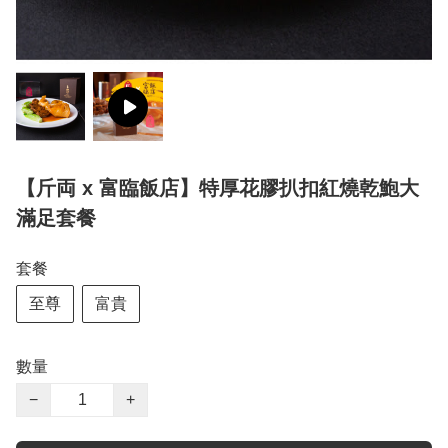
【斤両 x 富臨飯店】特厚花膠扒扣紅燒乾鮑大
滿足套餐
套餐
至尊
富貴
數量
−
+