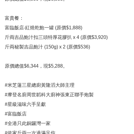
富貴餐：

富臨飯店‧紅燒乾鮑一罐 (原價$1,888)

斤両吉品鮑汁扣三頭特厚花膠扒 x 4 (原價$3,920)

斤両秘製吉品鮑汁 (150g) x 2 (原價$536)

原價總值$6,344，現$5,288。

#米芝蓮三星總廚黃隆滔大師主理

#摩登名廚周世韜科大廚神張東正聯手炮製

#星級滋味六手呈獻

#富臨飯店

#全港只此銅鑼灣一家

#依家斤両一次過滿足你