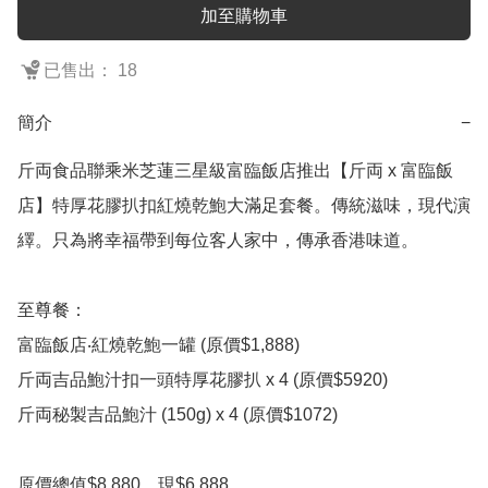
加至購物車
已售出： 18
簡介
−
斤両食品聯乘米芝蓮三星級富臨飯店推出【斤両 x 富臨飯
店】特厚花膠扒扣紅燒乾鮑大滿足套餐。傳統滋味，現代演
繹。只為將幸福帶到每位客人家中，傳承香港味道。

至尊餐：

富臨飯店‧紅燒乾鮑一罐 (原價$1,888)

斤両吉品鮑汁扣一頭特厚花膠扒 x 4 (原價$5920)

斤両秘製吉品鮑汁 (150g) x 4 (原價$1072)

原價總值$8,880，現$6,888。
