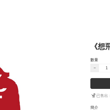
《想
數量
−
已售出：
簡介