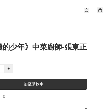
飛的少年》中菜廚師-張東正
+
加至購物車
 0
−