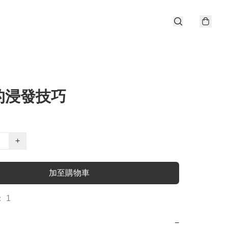
的浸發技巧
+
加至購物車
 1
−