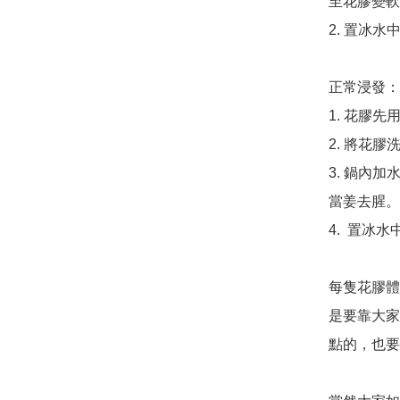
至花膠變軟
2. 置冰水
正常浸發：

1. 花膠
2. 將花膠
3. 鍋內
當姜去腥。
4.  置冰
每隻花膠體
是要靠大家
點的，也要