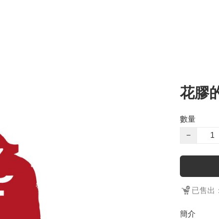
花膠
數量
−
已售出：
簡介