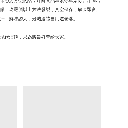
果想更方便的話，斤両食品幫緊你幫緊你。斤両出
膠，均嚴循以上方法發製，真空保存，解凍即食。
汁，鮮味誘人，最啱送禮自用𠱁老婆。

現代演繹，只為將最好帶給大家。