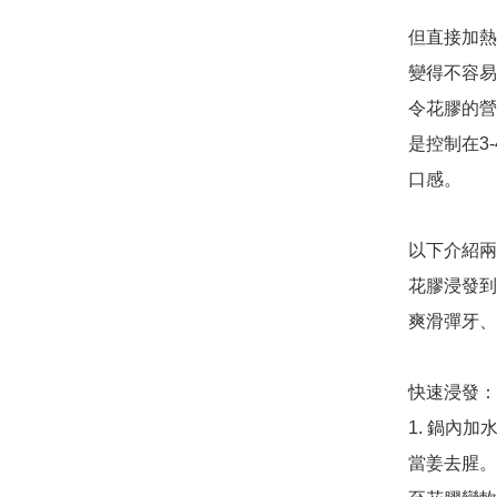
但直接加熱
變得不容易
令花膠的營
是控制在3
口感。

以下介紹兩
花膠浸發到
爽滑彈牙、
快速浸發：

1. 鍋內
當姜去腥。