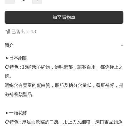
加至購物車
已售出： 13
簡介
−
🔸日本網鮑

📋特色 : 15頭溏沁網鮑，鮑味濃郁，讌客自用，都係極上之
選。

網鮑含有豐富的蛋白質，脂肪及糖分含量低，養肝補腎，是
滋補養顏聖品。

🔸一頭花膠 

📋特色 : 厚足而軟糯的口感，用上刀叉細嚐，滿口吉品鮑魚