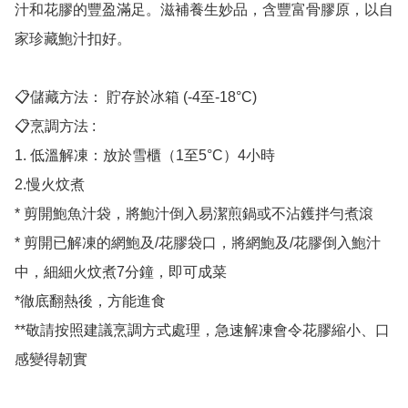
汁和花膠的豐盈滿足。滋補養生妙品，含豐富骨膠原，以自
家珍藏鮑汁扣好。

📋儲藏方法： 貯存於冰箱 (-4至-18°C)

📋烹調方法 : 

1. 低溫解凍：放於雪櫃（1至5°C）4小時 

2.慢火炆煮

* 剪開鮑魚汁袋，將鮑汁倒入易潔煎鍋或不沾鑊拌勻煮滾

* 剪開已解凍的網鮑及/花膠袋口，將網鮑及/花膠倒入鮑汁
中，細細火炆煮7分鐘，即可成菜

*徹底翻熱後，方能進食

**敬請按照建議烹調方式處理，急速解凍會令花膠縮小、口
感變得韌實