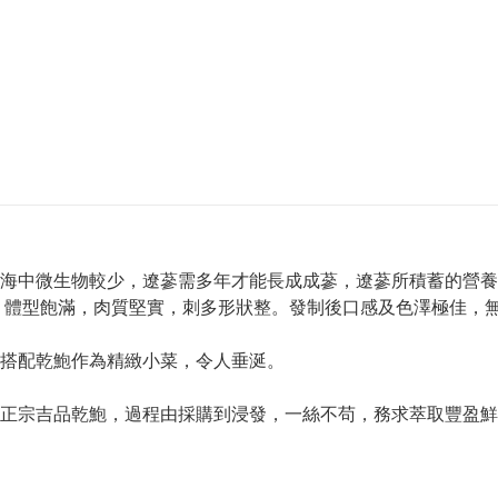
海中微生物較少，遼蔘需多年才能長成成蔘，遼蔘所積蓄的營養
，體型飽滿，肉質堅實，刺多形狀整。發制後口感及色澤極佳，
搭配乾鮑作為精緻小菜，令人垂涎。
煮正宗吉品乾鮑，過程由採購到浸發，一絲不苟，務求萃取豐盈