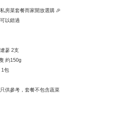
私房菜套餐而家開放選購 🎉

可以錯過

遼蔘 2支

 約150g

1包 

只供參考，套餐不包含蔬菜