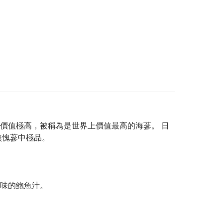
價值極高，被稱為是世界上價值最高的海蔘。 日
無愧蔘中極品。
鮮味的鮑魚汁。