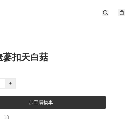
遼蔘扣天白菇
+
加至購物車
 18
−