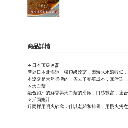
商品詳情
🔹日本頂級遼蔘
產於日本北海道一帶頂級遼蔘，因海水水溫較低，
本遼蔘是天然捕撈的，省去了養殖成本，無污染 
🔹天白菇
融合鮑汁的鮮香與天白菇的滑嫩，口感豐富，適合
🔹斤両鮑汁
斤両採用明火砂窩，伴以老雞和排骨，用慢火煲