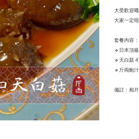
大受歡迎嘅
大家一定唔
套餐內容：

🔹日本頂級
🔹天白菇 4隻
🔹斤両鮑汁 
備註：相片