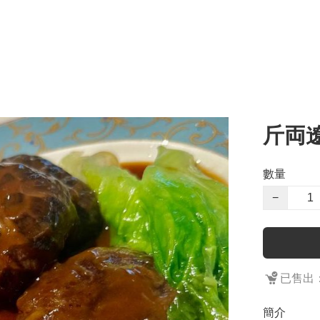
斤両
數量
−
已售出：
簡介