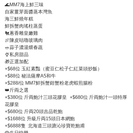
🌊MM7海上鮮三味
自家薑芽面醬蒸本灣魚
海三鮮燒年糕
鮮拆蟹肉瑤柱蒸蛋
🐔蔥香雕皇嫩雞
🍖陳皮咕嚕玻璃肉
🥗蒜子濃湯煨春蔬
🍨私房甜品
🎁正選加配
+$68位 玉紅素豔（蜜豆仁松子仁紅菜頭炒飯）
+$88位 秘法薩摩A5和牛
+$288/位 MM7鮮拆蟹鉗蟹粉老虎蝦煎腸粉
👑斤両之選
+$380位 斤両鮑汁三頭花膠皇 +$680位 斤両鮑汁一頭特厚
花膠皇
+$680位 斤両20頭吉品乾鮑
+$1688位 升級斤両15頭日本網鮑
+$6888隻 北海道三頭溏沁珍寶乾鮑甫
🎂生日快樂