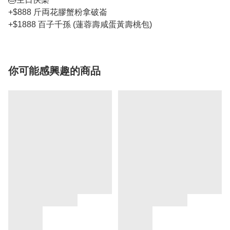
+$888 斤両花膠蟹粉拿破崙
+$1888 百子千孫 (蓮蓉壽咸蛋黃壽桃包)
你可能感興趣的商品