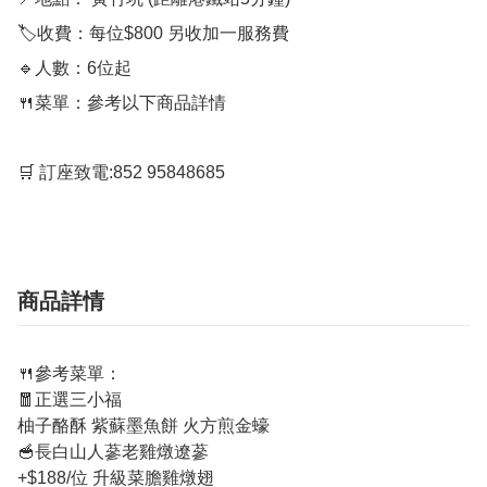
🏷️收費：每位$800 另收加一服務費

🔹人數：6位起

🍴菜單：參考以下商品詳情

🛒 訂座致電:852 95848685
商品詳情
🍴參考菜單：
🧧正選三小福
柚子酪酥 紫蘇墨魚餅 火方煎金蠔
🥣長白山人蔘老雞燉遼蔘
+$188/位 升級菜膽雞燉翅