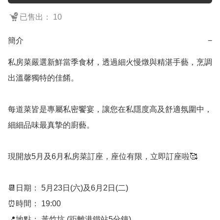
已售出： 10
簡介
−
私房菜嚴選新鮮當季食材，透過細火慢燉與精湛手藝，烹調
出溫馨獨特的佳餚。

每道菜皆是專屬私密饗宴，讓您在私隱度高及舒適氛圍中，
細細品味最真摯的廚藝。

現開放5月及6月私房菜訂座，座位有限，立即訂座啦🥰

📆日期： 5月23日(六)及6月2日(二)

⏰時間： 19:00

📍地點： 黃竹坑 (距離港鐵站5分鐘)
