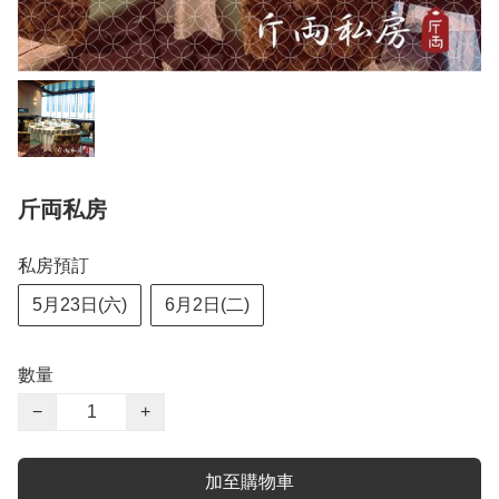
斤両私房
私房預訂
5月23日(六)
6月2日(二)
數量
−
+
加至購物車