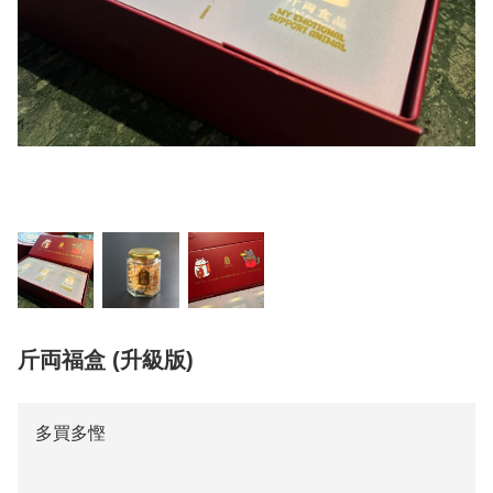
斤両福盒 (升級版)
多買多慳