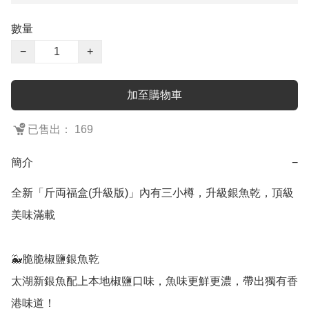
數量
−
+
加至購物車
已售出： 169
簡介
−
全新「斤両福盒(升級版)」內有三小樽，升級銀魚乾，頂級
美味滿載

🐳脆脆椒鹽銀魚乾

太湖新銀魚配上本地椒鹽口味，魚味更鮮更濃，帶出獨有香
港味道！ 
