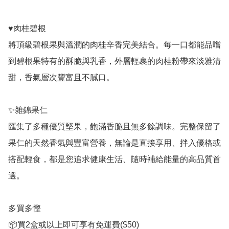
♥️肉桂碧根

將頂級碧根果與溫潤的肉桂辛香完美結合。每一口都能品嚐
到碧根果特有的酥脆與乳香，外層輕裹的肉桂粉帶來淡雅清
甜，香氣層次豐富且不膩口。

✨雜錦果仁

匯集了多種優質堅果，飽滿香脆且無多餘調味。完整保留了
果仁的天然香氣與豐富營養，無論是直接享用、拌入優格或
搭配輕食，都是您追求健康生活、隨時補給能量的高品質首
選。

多買多慳

📦買2盒或以上即可享有免運費($50)
