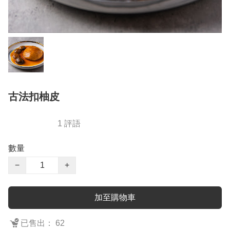
古法扣柚皮
1 評語
數量
−
+
加至購物車
已售出： 62