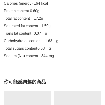
Calories (energy)	164	kcal

Protein content	0.60g		

Total fat content	17.2g		

Saturated fat content	1.50g		

Trans fat content	0.07	g		

Carbohydrates content	1.63	g		

Total sugars content	0.53	g		

Sodium (Na) content	344	mg
你可能感興趣的商品