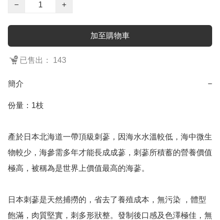
−
+
加至購物車
已售出： 143
簡介
−
份量：1枝

產於日本北海道一帶頂級刺蔘，因海水水溫較低，海中微生
物較少，海參需多年才能長成成蔘，刺蔘所積蓄的營養價值
極高，被稱為是世界上價值最高的海蔘。 

日本刺蔘是天然捕撈的，省去了養殖成本，無污染 ，體型
飽滿，肉質堅實，刺多形狀整。發制後口感及色澤極佳，無