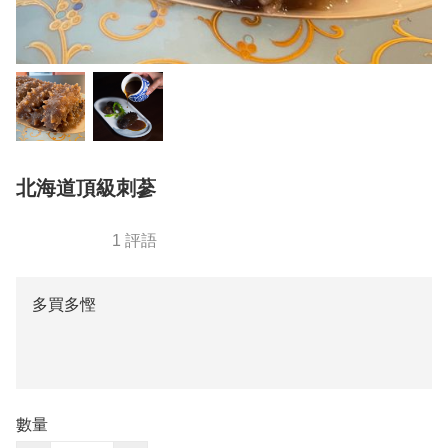
北海道頂級刺蔘
1 評語
多買多慳
數量