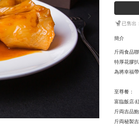
已售出：
簡介
斤両食品聯
特厚花膠扒
為將幸福帶
至尊餐：

富臨飯店‧紅燒
斤両吉品鮑汁
斤両秘製吉品鮑汁