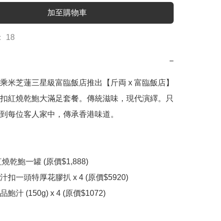
加至購物車
 18
−
乘米芝蓮三星級富臨飯店推出【斤両 x 富臨飯店】
扣紅燒乾鮑大滿足套餐。傳統滋味，現代演繹。只
到每位客人家中，傳承香港味道。

乾鮑一罐 (原價$1,888)

扣一頭特厚花膠扒 x 4 (原價$5920)

 (150g) x 4 (原價$1072)
