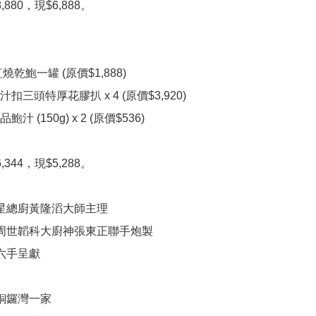
880，現$6,888。

乾鮑一罐 (原價$1,888)

扣三頭特厚花膠扒 x 4 (原價$3,920)

 (150g) x 2 (原價$536)

344，現$5,288。

星總廚黃隆滔大師主理

周世韜科大廚神張東正聯手炮製

六手呈獻

銅鑼灣一家
