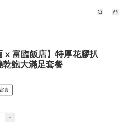
 x 富臨飯店】特厚花膠扒
燒乾鮑大滿足套餐
富貴
+