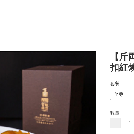
【斤両
扣紅
套餐
至尊
數量
−