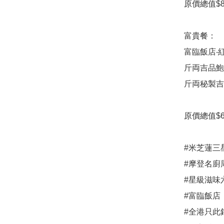
原價總值$8,
富貴餐：

富臨飯店‧紅燒
斤両吉品鮑汁
斤両秘製吉品鮑汁
原價總值$6,
#米芝蓮三
#摩登名廚
#星級滋味
#富臨飯店

#全港只此