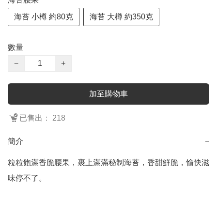
海苔 小樽 約80克
海苔 大樽 約350克
數量
−
+
加至購物車
已售出： 218
簡介
−
粒粒飽滿香脆腰果，裹上滿滿秘制海苔，香甜鮮脆，愉快滋
味停不了。
