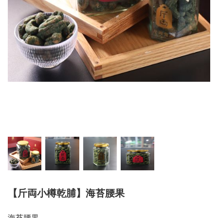
【斤両小樽乾脯】海苔腰果
海苔腰果